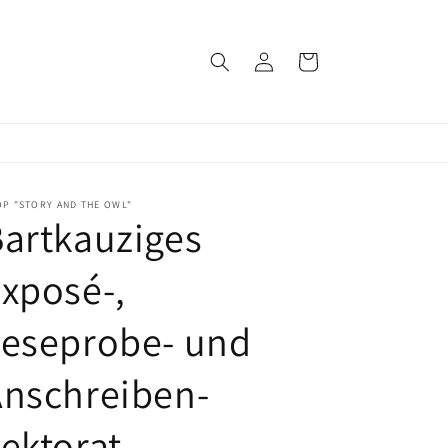
Log
Cart
in
P "STORY AND THE OWL"
artkauziges
xposé-,
Leseprobe- und
Anschreiben-
ektorat