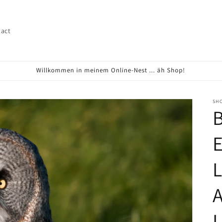
act
Willkommen in meinem Online-Nest ... äh Shop!
SHO
B
E
L