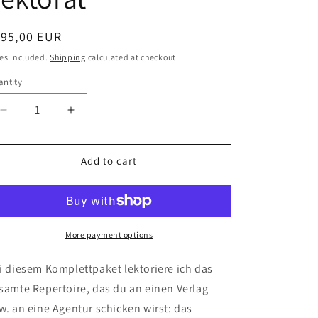
egular
195,00 EUR
ice
es included.
Shipping
calculated at checkout.
ntity
Decrease
Increase
quantity
quantity
for
for
Bartkauziges
Bartkauziges
Add to cart
Exposé-,
Exposé-,
Leseprobe-
Leseprobe-
und
und
Anschreiben-
Anschreiben-
Lektorat
Lektorat
More payment options
i diesem Komplettpaket lektoriere ich das
samte Repertoire, das du an einen Verlag
w. an eine Agentur schicken wirst: das